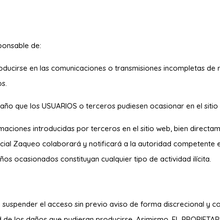
ponsable de:
 producirse en las comunicaciones o transmisiones incompletas de
os.
 daño que los USUARIOS o terceros pudiesen ocasionar en el sitio
ormaciones introducidas por terceros en el sitio web, bien directam
ocial Zaqueo
colaborará y notificará a la autoridad competente 
s ocasionados constituyan cualquier tipo de actividad ilícita.
 suspender el acceso sin previo aviso de forma discrecional y co
d de los daños que pudieran producirse. Asimismo, EL PROPIETARI