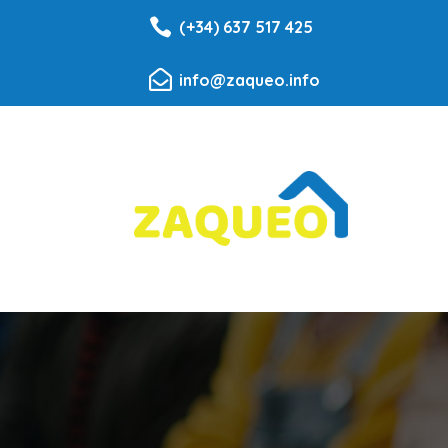

(+34) 637 517 425

info@zaqueo.info