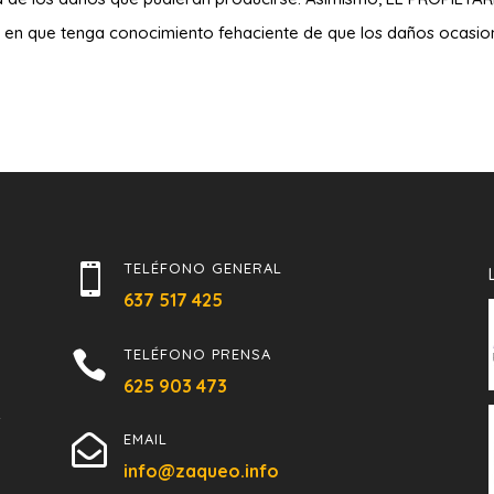
en que tenga conocimiento fehaciente de que los daños ocasiona
TELÉFONO GENERAL

637 517 425
TELÉFONO PRENSA

625 903 473
s
EMAIL

info@zaqueo.info