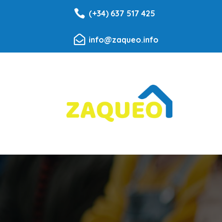

(+34) 637 517 425

info@zaqueo.info