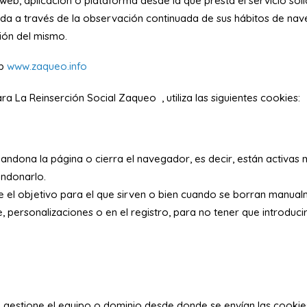
a web, aplicación o plataforma desde la que presta el servicio so
a a través de la observación continuada de sus hábitos de naveg
ción del mismo.
eb
www.zaqueo.info
ara La Reinserción Social Zaqueo
, utiliza las siguientes cookies:
ndona la página o cierra el navegador, es decir, están activas mie
andonarlo.
el objetivo para el que sirven o bien cuando se borran manualme
personalizaciones o en el registro, para no tener que introduc
e gestione el equipo o dominio desde donde se envían las cookie