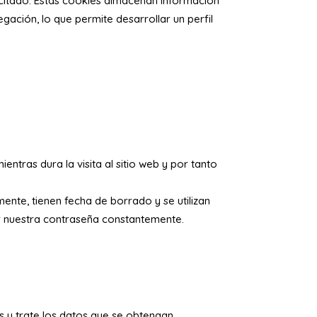
licitado. Estas cookies almacenan información
ación, lo que permite desarrollar un perfil
ntras dura la visita al sitio web y por tanto
nte, tienen fecha de borrado y se utilizan
ir nuestra contraseña constantemente.
s y trate los datos que se obtengan,