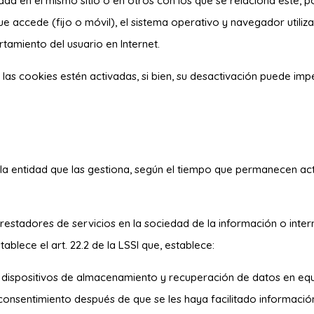
idad en el mismo sitio o en otros con los que se relaciona éste, p
ue accede (fijo o móvil), el sistema operativo y navegador utiliz
tamiento del usuario en Internet.
e las cookies estén activadas, si bien, su desactivación puede im
 la entidad que las gestiona, según el tiempo que permanecen act
prestadores de servicios en la sociedad de la información o int
ablece el art. 22.2 de la LSSI que, establece:
r dispositivos de almacenamiento y recuperación de datos en equi
onsentimiento después de que se les haya facilitado
información