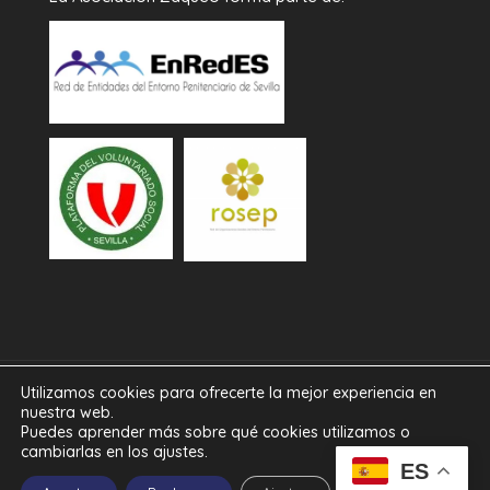
Utilizamos cookies para ofrecerte la mejor experiencia en
Diseñado por
iNova Cloud
. Una empresa de
Grupo
nuestra web.
Puedes aprender más sobre qué cookies utilizamos o
Inova
2026© Todos los derechos reservados.
Política
cambiarlas en los ajustes.
ES
de Privacidad
|
Aviso Legal
|
Política de Cookies