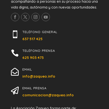
acompañando a personas en su proceso hacia una
vida digna, autónoma y con nuevas oportunidades.
TELÉFONO GENERAL

637 517 425
TELÉFONO PRENSA

625 903 473
EMAIL

info@zaqueo.info
EMAIL PRENSA

comunicacion@zaqueo.info
La Asociación Zaqueo forma parte de: