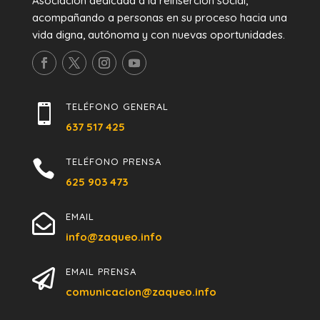
Asociación dedicada a la reinserción social,
acompañando a personas en su proceso hacia una
vida digna, autónoma y con nuevas oportunidades.
TELÉFONO GENERAL

637 517 425
TELÉFONO PRENSA

625 903 473
EMAIL

info@zaqueo.info
EMAIL PRENSA

comunicacion@zaqueo.info